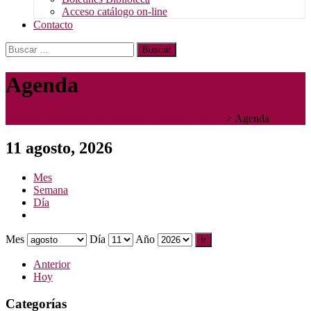
Acceso catálogo on-line
Contacto
Buscar:
Agenda
Instituto Diocesano de Teología y Pastoral - IDTP
>
Agenda
11 agosto, 2026
Mes
Semana
Día
Mes
Día
Año
Anterior
Hoy
Categorías