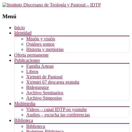
Menú
Saltar
Inicio
al
Identidad
contenido
Misión y visión
Quiénes somos
Historia y memorias
Oferta permanente
Publicaciones
Familia Artean
Libros
Xirimiri de Pastoral
Xirimiri 67 descarga gratuita
Bidegurutze
Archivo Seminarios
Archivo Simposios
Multimedia
Videos – canal IDTP en youtube
Audios – escucha las conferencias
Biblioteca
Biblioteca
Boletines Biblioteca