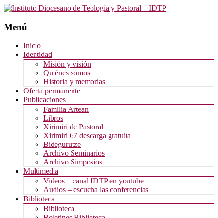
Menú
Saltar
Inicio
al
Identidad
contenido
Misión y visión
Quiénes somos
Historia y memorias
Oferta permanente
Publicaciones
Familia Artean
Libros
Xirimiri de Pastoral
Xirimiri 67 descarga gratuita
Bidegurutze
Archivo Seminarios
Archivo Simposios
Multimedia
Videos – canal IDTP en youtube
Audios – escucha las conferencias
Biblioteca
Biblioteca
Boletines Biblioteca