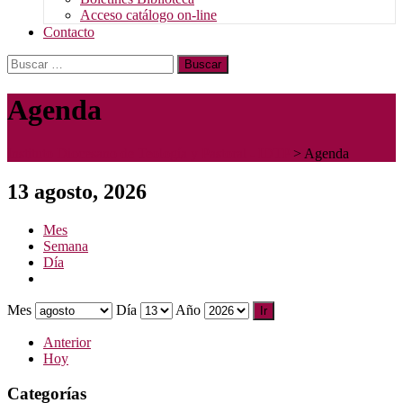
Acceso catálogo on-line
Contacto
Buscar:
Agenda
Instituto Diocesano de Teología y Pastoral - IDTP
>
Agenda
13 agosto, 2026
Mes
Semana
Día
Mes
Día
Año
Anterior
Hoy
Categorías