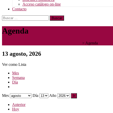
Acceso catálogo on-line
Contacto
Buscar:
Agenda
Instituto Diocesano de Teología y Pastoral - IDTP
>
Agenda
13 agosto, 2026
Ver como
Lista
Mes
Semana
Día
Mes
Día
Año
Anterior
Hoy