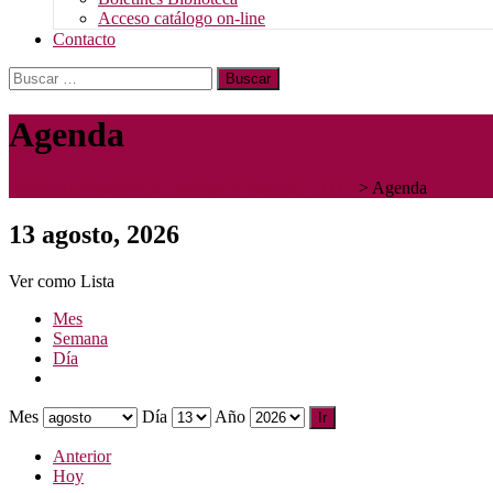
Acceso catálogo on-line
Contacto
Buscar:
Agenda
Instituto Diocesano de Teología y Pastoral - IDTP
>
Agenda
13 agosto, 2026
Ver como
Lista
Mes
Semana
Día
Mes
Día
Año
Anterior
Hoy