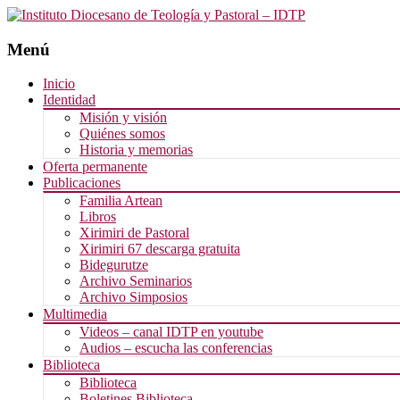
Menú
Saltar
Inicio
al
Identidad
contenido
Misión y visión
Quiénes somos
Historia y memorias
Oferta permanente
Publicaciones
Familia Artean
Libros
Xirimiri de Pastoral
Xirimiri 67 descarga gratuita
Bidegurutze
Archivo Seminarios
Archivo Simposios
Multimedia
Videos – canal IDTP en youtube
Audios – escucha las conferencias
Biblioteca
Biblioteca
Boletines Biblioteca