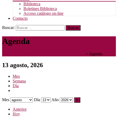
Biblioteca
Boletines Biblioteca
Acceso catálogo on-line
Contacto
Buscar:
Agenda
Instituto Diocesano de Teología y Pastoral - IDTP
>
Agenda
13 agosto, 2026
Mes
Semana
Día
Mes
Día
Año
Anterior
Hoy