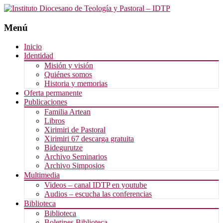
Menú
Saltar
Inicio
al
Identidad
contenido
Misión y visión
Quiénes somos
Historia y memorias
Oferta permanente
Publicaciones
Familia Artean
Libros
Xirimiri de Pastoral
Xirimiri 67 descarga gratuita
Bidegurutze
Archivo Seminarios
Archivo Simposios
Multimedia
Videos – canal IDTP en youtube
Audios – escucha las conferencias
Biblioteca
Biblioteca
Boletines Biblioteca