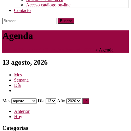
Acceso catálogo on-line
Contacto
Buscar:
Agenda
Instituto Diocesano de Teología y Pastoral - IDTP
>
Agenda
13 agosto, 2026
Mes
Semana
Día
Mes
Día
Año
Anterior
Hoy
Categorías