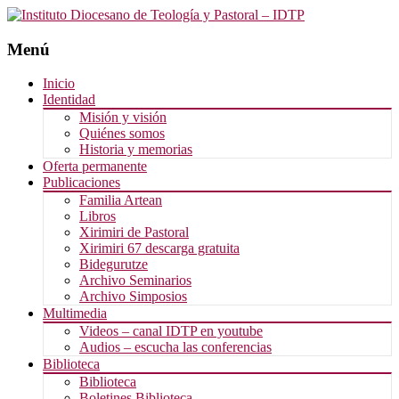
Menú
Saltar
Inicio
al
Identidad
contenido
Misión y visión
Quiénes somos
Historia y memorias
Oferta permanente
Publicaciones
Familia Artean
Libros
Xirimiri de Pastoral
Xirimiri 67 descarga gratuita
Bidegurutze
Archivo Seminarios
Archivo Simposios
Multimedia
Videos – canal IDTP en youtube
Audios – escucha las conferencias
Biblioteca
Biblioteca
Boletines Biblioteca