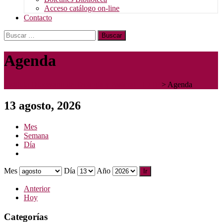
Acceso catálogo on-line
Contacto
Buscar:
Agenda
Instituto Diocesano de Teología y Pastoral - IDTP
>
Agenda
13 agosto, 2026
Mes
Semana
Día
Mes
Día
Año
Anterior
Hoy
Categorías