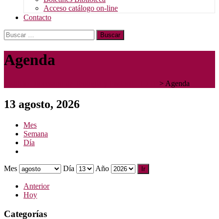
Acceso catálogo on-line
Contacto
Buscar:
Agenda
Instituto Diocesano de Teología y Pastoral - IDTP
>
Agenda
13 agosto, 2026
Mes
Semana
Día
Mes
Día
Año
Anterior
Hoy
Categorías