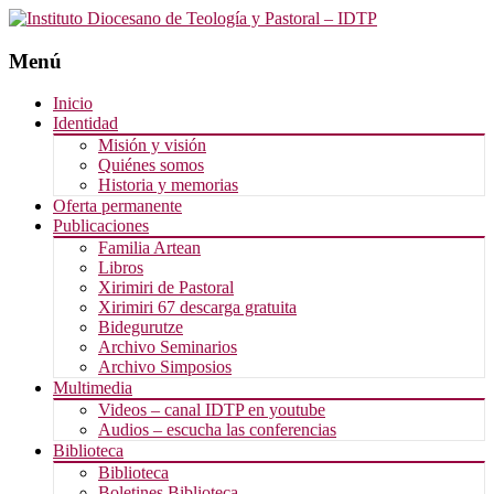
Menú
Saltar
Inicio
al
Identidad
contenido
Misión y visión
Quiénes somos
Historia y memorias
Oferta permanente
Publicaciones
Familia Artean
Libros
Xirimiri de Pastoral
Xirimiri 67 descarga gratuita
Bidegurutze
Archivo Seminarios
Archivo Simposios
Multimedia
Videos – canal IDTP en youtube
Audios – escucha las conferencias
Biblioteca
Biblioteca
Boletines Biblioteca