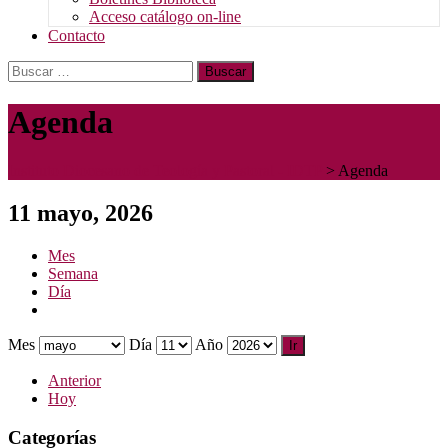
Acceso catálogo on-line
Contacto
Buscar:
Agenda
Instituto Diocesano de Teología y Pastoral - IDTP
>
Agenda
11 mayo, 2026
Mes
Semana
Día
Mes
Día
Año
Anterior
Hoy
Categorías