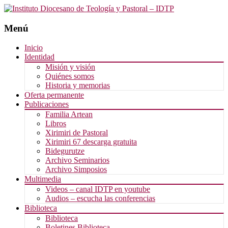
Menú
Saltar
Inicio
al
Identidad
contenido
Misión y visión
Quiénes somos
Historia y memorias
Oferta permanente
Publicaciones
Familia Artean
Libros
Xirimiri de Pastoral
Xirimiri 67 descarga gratuita
Bidegurutze
Archivo Seminarios
Archivo Simposios
Multimedia
Videos – canal IDTP en youtube
Audios – escucha las conferencias
Biblioteca
Biblioteca
Boletines Biblioteca