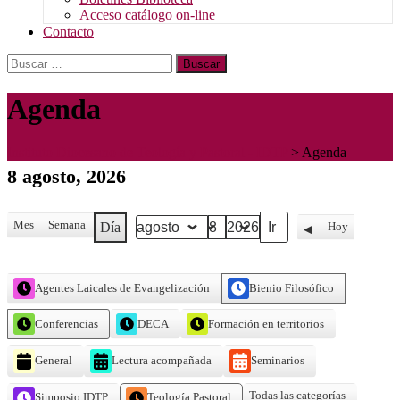
Acceso catálogo on-line
Contacto
Buscar:
Agenda
Instituto Diocesano de Teología y Pastoral - IDTP
>
Agenda
8 agosto, 2026
Mes
Semana
Día
Hoy
Anterior
Mes
Día
Año
Categorías
Agentes Laicales de Evangelización
Bienio Filosófico
Conferencias
DECA
Formación en territorios
General
Lectura acompañada
Seminarios
Todas las categorías
Simposio IDTP
Teología Pastoral