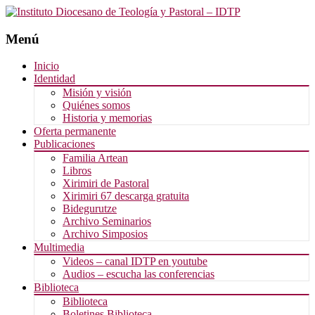
Menú
Saltar
Inicio
al
Identidad
contenido
Misión y visión
Quiénes somos
Historia y memorias
Oferta permanente
Publicaciones
Familia Artean
Libros
Xirimiri de Pastoral
Xirimiri 67 descarga gratuita
Bidegurutze
Archivo Seminarios
Archivo Simposios
Multimedia
Videos – canal IDTP en youtube
Audios – escucha las conferencias
Biblioteca
Biblioteca
Boletines Biblioteca