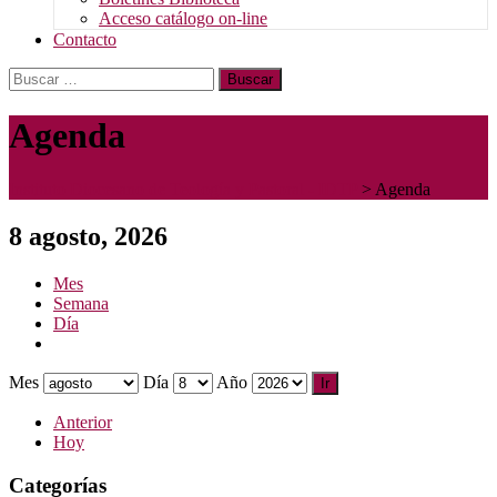
Acceso catálogo on-line
Contacto
Buscar:
Agenda
Instituto Diocesano de Teología y Pastoral - IDTP
>
Agenda
8 agosto, 2026
Mes
Semana
Día
Mes
Día
Año
Anterior
Hoy
Categorías