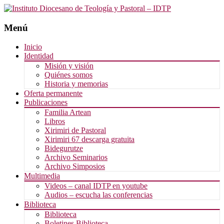
Menú
Saltar
Inicio
al
Identidad
contenido
Misión y visión
Quiénes somos
Historia y memorias
Oferta permanente
Publicaciones
Familia Artean
Libros
Xirimiri de Pastoral
Xirimiri 67 descarga gratuita
Bidegurutze
Archivo Seminarios
Archivo Simposios
Multimedia
Videos – canal IDTP en youtube
Audios – escucha las conferencias
Biblioteca
Biblioteca
Boletines Biblioteca