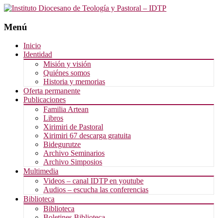
Menú
Saltar
Inicio
al
Identidad
contenido
Misión y visión
Quiénes somos
Historia y memorias
Oferta permanente
Publicaciones
Familia Artean
Libros
Xirimiri de Pastoral
Xirimiri 67 descarga gratuita
Bidegurutze
Archivo Seminarios
Archivo Simposios
Multimedia
Videos – canal IDTP en youtube
Audios – escucha las conferencias
Biblioteca
Biblioteca
Boletines Biblioteca