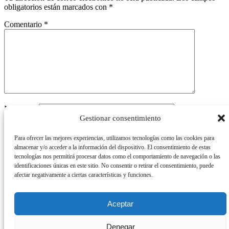
obligatorios están marcados con
*
Comentario
*
Nombre
*
Gestionar consentimiento
Correo electrónico
*
Para ofrecer las mejores experiencias, utilizamos tecnologías como las cookies para
Web
almacenar y/o acceder a la información del dispositivo. El consentimiento de estas
tecnologías nos permitirá procesar datos como el comportamiento de navegación o las
Guarda mi nombre, correo electrónico y web en este navegador
identificaciones únicas en este sitio. No consentir o retirar el consentimiento, puede
para la próxima vez que comente.
afectar negativamente a ciertas características y funciones.
Aceptar
Denegar