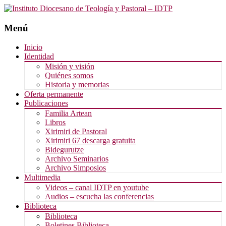
Menú
Saltar
Inicio
al
Identidad
contenido
Misión y visión
Quiénes somos
Historia y memorias
Oferta permanente
Publicaciones
Familia Artean
Libros
Xirimiri de Pastoral
Xirimiri 67 descarga gratuita
Bidegurutze
Archivo Seminarios
Archivo Simposios
Multimedia
Videos – canal IDTP en youtube
Audios – escucha las conferencias
Biblioteca
Biblioteca
Boletines Biblioteca