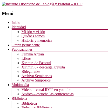
Menú
Saltar
Inicio
al
Identidad
contenido
Misión y visión
Quiénes somos
Historia y memorias
Oferta permanente
Publicaciones
Familia Artean
Libros
Xirimiri de Pastoral
Xirimiri 67 descarga gratuita
Bidegurutze
Archivo Seminarios
Archivo Simposios
Multimedia
Videos – canal IDTP en youtube
Audios – escucha las conferencias
Biblioteca
Biblioteca
Boletines Biblioteca