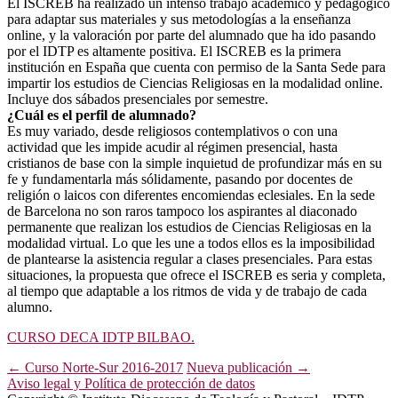
El ISCREB ha realizado un intenso trabajo académico y pedagógico
para adaptar sus materiales y sus metodologías a la enseñanza
online, y la valoración por parte del alumnado que ha ido pasando
por el IDTP es altamente positiva. El ISCREB es la primera
institución en España que cuenta con permiso de la Santa Sede para
impartir los estudios de Ciencias Religiosas en la modalidad online.
Incluye dos sábados presenciales por semestre.
¿Cuál es el perfil de alumnado?
Es muy variado, desde religiosos contemplativos o con una
actividad que les impide acudir al régimen presencial, hasta
cristianos de base con la simple inquietud de profundizar más en su
fe y fundamentarla más sólidamente, pasando por docentes de
religión o laicos con diferentes encomiendas eclesiales. En la sede
de Barcelona no son raros tampoco los aspirantes al diaconado
permanente que realizan los estudios de Ciencias Religiosas en la
modalidad virtual. Lo que les une a todos ellos es la imposibilidad
de plantearse la asistencia regular a clases presenciales. Para estas
situaciones, la propuesta que ofrece el ISCREB es seria y completa,
al tiempo que adaptable a los ritmos de vida y de trabajo de cada
alumno.
CURSO DECA IDTP BILBAO.
Navegación
←
Curso Norte-Sur 2016-2017
Nueva publicación
→
Aviso legal y Política de protección de datos
de