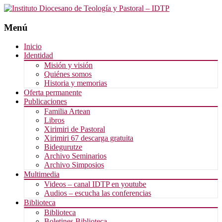
Menú
Saltar
Inicio
al
Identidad
contenido
Misión y visión
Quiénes somos
Historia y memorias
Oferta permanente
Publicaciones
Familia Artean
Libros
Xirimiri de Pastoral
Xirimiri 67 descarga gratuita
Bidegurutze
Archivo Seminarios
Archivo Simposios
Multimedia
Videos – canal IDTP en youtube
Audios – escucha las conferencias
Biblioteca
Biblioteca
Boletines Biblioteca