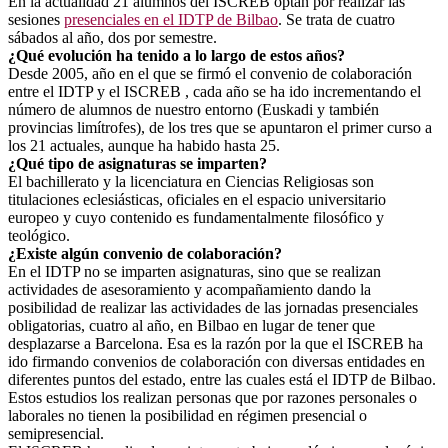
En la actualidad 21 alumnos del ISCREB optan por realizar las
sesiones
presenciales en el IDTP de Bilbao
. Se trata de cuatro
sábados al año, dos por semestre.
¿Qué evolución ha tenido a lo largo de estos años?
Desde 2005, año en el que se firmó el convenio de colaboración
entre el IDTP y el ISCREB , cada año se ha ido incrementando el
número de alumnos de nuestro entorno (Euskadi y también
provincias limítrofes), de los tres que se apuntaron el primer curso a
los 21 actuales, aunque ha habido hasta 25.
¿Qué tipo de asignaturas se imparten?
El bachillerato y la licenciatura en Ciencias Religiosas son
titulaciones eclesiásticas, oficiales en el espacio universitario
europeo y cuyo contenido es fundamentalmente filosófico y
teológico.
¿Existe algún convenio de colaboración?
En el IDTP no se imparten asignaturas, sino que se realizan
actividades de asesoramiento y acompañamiento dando la
posibilidad de realizar las actividades de las jornadas presenciales
obligatorias, cuatro al año, en Bilbao en lugar de tener que
desplazarse a Barcelona. Esa es la razón por la que el ISCREB ha
ido firmando convenios de colaboración con diversas entidades en
diferentes puntos del estado, entre las cuales está el IDTP de Bilbao.
Estos estudios los realizan personas que por razones personales o
laborales no tienen la posibilidad en régimen presencial o
semipresencial.