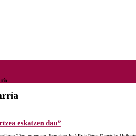
rría
arría
rtzea eskatzen dau”
tsailaren 22an, eguenean, Francisco José Ruiz Pérez Deustuko Unibert