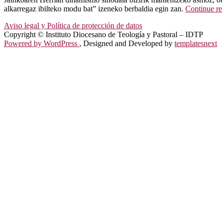
alkarregaz ibilteko modu bat” izeneko berbaldia egin zan.
Continue r
Aviso legal y Política de protección de datos
Copyright © Instituto Diocesano de Teología y Pastoral – IDTP
Powered by WordPress
, Designed and Developed by
templatesnext