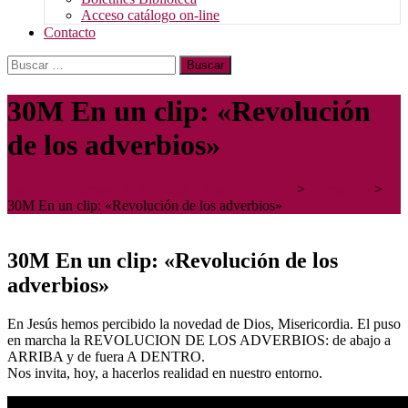
Acceso catálogo on-line
Contacto
Buscar:
30M En un clip: «Revolución
de los adverbios»
Instituto Diocesano de Teología y Pastoral - IDTP
>
Formación
>
30M En un clip: «Revolución de los adverbios»
30M En un clip: «Revolución de los
adverbios»
En Jesús hemos percibido la novedad de Dios, Misericordia. El puso
en marcha la REVOLUCION DE LOS ADVERBIOS: de abajo a
ARRIBA y de fuera A DENTRO.
Nos invita, hoy, a hacerlos realidad en nuestro entorno.