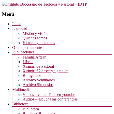
Menú
Saltar
Inicio
al
Identidad
contenido
Misión y visión
Quiénes somos
Historia y memorias
Oferta permanente
Publicaciones
Familia Artean
Libros
Xirimiri de Pastoral
Xirimiri 67 descarga gratuita
Bidegurutze
Archivo Seminarios
Archivo Simposios
Multimedia
Videos – canal IDTP en youtube
Audios – escucha las conferencias
Biblioteca
Biblioteca
Boletines Biblioteca