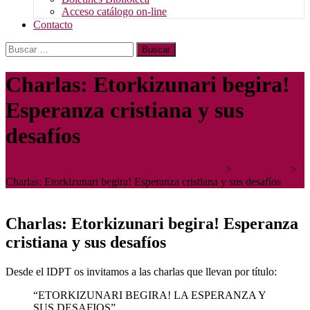
Acceso catálogo on-line
Contacto
Buscar:
Charlas: Etorkizunari begira!
Esperanza cristiana y sus
desafíos
Instituto Diocesano de Teología y Pastoral - IDTP
>
Conferencia
>
Charlas: Etorkizunari begira! Esperanza cristiana y sus desafíos
Charlas: Etorkizunari begira! Esperanza
cristiana y sus desafíos
Desde el IDPT os invitamos a las charlas que llevan por título:
“ETORKIZUNARI BEGIRA! LA ESPERANZA Y
SUS DESAFIOS”.