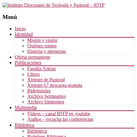
Menú
Saltar
Inicio
al
Identidad
contenido
Misión y visión
Quiénes somos
Historia y memorias
Oferta permanente
Publicaciones
Familia Artean
Libros
Xirimiri de Pastoral
Xirimiri 67 descarga gratuita
Bidegurutze
Archivo Seminarios
Archivo Simposios
Multimedia
Videos – canal IDTP en youtube
Audios – escucha las conferencias
Biblioteca
Biblioteca
Boletines Biblioteca