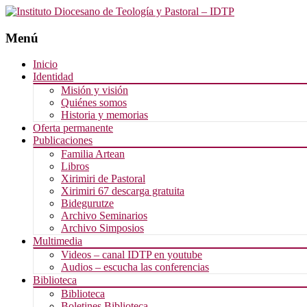
Menú
Saltar
Inicio
al
Identidad
contenido
Misión y visión
Quiénes somos
Historia y memorias
Oferta permanente
Publicaciones
Familia Artean
Libros
Xirimiri de Pastoral
Xirimiri 67 descarga gratuita
Bidegurutze
Archivo Seminarios
Archivo Simposios
Multimedia
Videos – canal IDTP en youtube
Audios – escucha las conferencias
Biblioteca
Biblioteca
Boletines Biblioteca