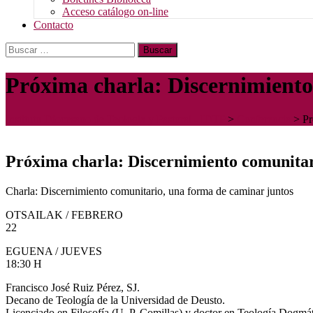
Acceso catálogo on-line
Contacto
Buscar:
Próxima charla: Discernimiento
Instituto Diocesano de Teología y Pastoral - IDTP
>
Conferencia
>
Pr
Próxima charla: Discernimiento comunitar
Charla: Discernimiento comunitario, una forma de caminar juntos
OTSAILAK / FEBRERO
22
EGUENA / JUEVES
18:30 H
Francisco José Ruiz Pérez, SJ.
Decano de Teología de la Universidad de Deusto.
Licenciado en Filosofía (U. P. Comillas) y doctor en Teología Dogm