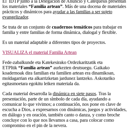
El IDTP junto a la Delegación de Anuncio y Catequesis presentan
los materiales
“Familia artean”
. Más de una docena de materiales
prácticos y dinámicos para
ayudar a las familias a ser sujeto
evangelizador
.
Se trata de un conjunto de
cuadernos temáticos
para trabajar en
familia y entre familias de forma dinámica, dialogal y flexible.
Es un material adaptable a diferentes tipos de proyectos.
VISUALIZA el material Familia Artean
Fede-zabalkunde eta Katekesirako Ordezkaritzatik eta
ETPItik
“Familia artean”
aurkezten deutsuegu. Gaikako
koadernoak dira familian eta familien artean era dinamikoan,
moldagarrian eta alkarrizketan jardunez lantzeko. Askotariko
egitasmoetara egokitu leiken materiala da.
Cada material desarrolla la
dinámica en siete pasos
. Tras la
presentación, parte de un símbolo de cada día, ayudando a
comunicar lo que vivimos; a continuación, nos pone en clave de
escucha a Dios, a expresarnos con dinámicas, juegos y actividades,
en diálogo y en oración, también canto o danza, y como broche
concluye con lo que nos llevamos a casa, para colocar como
compromiso en el pin de la nevera.