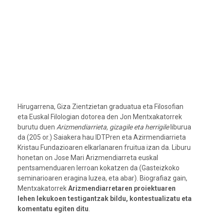
Hirugarrena, Giza Zientzietan graduatua eta Filosofian
eta Euskal Filologian dotorea den Jon Mentxakatorrek
burutu duen
Arizmendiarrieta, gizagile eta herrigile
liburua
da (205 or.) Saiakera hau IDTPren eta Azirmendiarrieta
Kristau Fundazioaren elkarlanaren fruitua izan da. Liburu
honetan on Jose Mari Arizmendiarreta euskal
pentsamenduaren lerroan kokatzen da (Gasteizkoko
seminarioaren eragina luzea, eta abar). Biografiaz gain,
Mentxakatorrek
Arizmendiarretaren proiektuaren
lehen lekukoen testigantzak bildu, kontestualizatu eta
komentatu egiten ditu
.