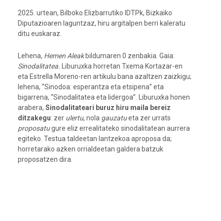
2025. urtean, Bilboko Elizbarrutiko IDTPk, Bizkaiko
Diputazioaren laguntzaz, hiru argitalpen berri kaleratu
ditu euskaraz.
Lehena,
Hemen Aleak
bildumaren 0 zenbakia. Gaia:
Sinodalitatea.
Liburuxka horretan Txema Kortazar-en
eta Estrella Moreno-ren artikulu bana azaltzen zaizkigu;
lehena, “Sinodoa: esperantza eta etsipena” eta
bigarrena, “Sinodalitatea eta lidergoa”. Liburuxka honen
arabera,
Sinodalitateari buruz hiru maila bereiz
ditzakegu
: zer
ulertu
, nola
gauzatu
eta zer urrats
proposatu
gure eliz errealitateko sinodalitatean aurrera
egiteko. Testua taldeetan lantzekoa aproposa da;
horretarako azken orrialdeetan galdera batzuk
proposatzen dira.