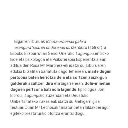
Bigarren liburuak
Bihotz-orbainak galera
esanguratsuaren ondorenak du
izenburu (168 or). a
Bilboko Elizbarrutian Sendi Onerako
Lagungo
Zentroko
kide eta psikologoa eta Psikoterapia Esperientzialean
aditua den Rosa Mª Martínez-ek idatzi du. Liburuaren
edukia bi zatitan banatuta dago: lehenean,
maite dugun
pertsona baten heriotza dela eta sortzen zaizkigun
galderak azaltzen dira
eta bigarrenean,
dolu-minetan
dagoen pertsona bati nola lagundu
. Epilologoa Jon
Elordui,
Lagungo
ko zuzendari eta Deustuko
Unibertsitateko irakasleak idatzi du. Gehigarri gisa,
testuari Juan Mª Lechosak tanatorioetan hildakoei agur
egiteko prestaturiko otoitza erantsi diogu.