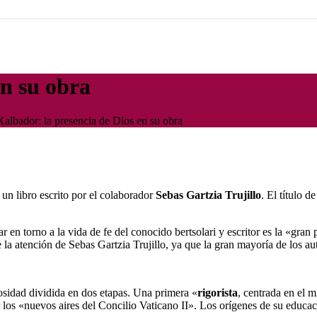
en su obra
Xalbador: la presencia de Dios en su obra
un libro escrito por el colaborador
Sebas Gartzia Trujillo
. El título de
r en torno a la vida de fe del conocido bertsolari y escritor es la «gra
a atención de Sebas Gartzia Trujillo, ya que la gran mayoría de los auto
iosidad dividida en dos etapas. Una primera «
rigorista
, centrada en el m
los «nuevos aires del Concilio Vaticano II». Los orígenes de su educaci