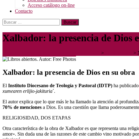
Acceso catálogo on-line
Contacto
Buscar:
Xalbador: la presencia de Dios 
Instituto Diocesano de Teología y Pastoral - IDTP
>
Publicaciones
>
Xalbador: la presencia de Dios en su obra
El
Instituto Diocesano de Teología y Pastoral (IDTP)
ha publicado 
xumearen erlijio-jakituria
´.
El autor explica que lo que más le ha llamado la atención al profundiza
70% de menciones
a Dios. Es una cuestión que llama poderosamente l
RELIGIOSIDAD, DOS ETAPAS
Otra característica de la obra de Xalbador es que representa una relig
amor». Sin duda una de las razones de este cambio vino motivado por 