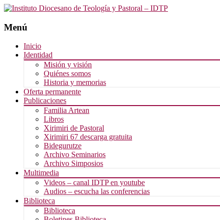
Menú
Saltar
Inicio
al
Identidad
contenido
Misión y visión
Quiénes somos
Historia y memorias
Oferta permanente
Publicaciones
Familia Artean
Libros
Xirimiri de Pastoral
Xirimiri 67 descarga gratuita
Bidegurutze
Archivo Seminarios
Archivo Simposios
Multimedia
Videos – canal IDTP en youtube
Audios – escucha las conferencias
Biblioteca
Biblioteca
Boletines Biblioteca