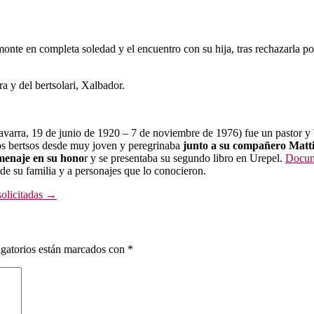
l monte en completa soledad y el encuentro con su hija, tras rechazarla 
a y del bertsolari, Xalbador.
rra, 19 de junio de 1920 – 7 de noviembre de 1976) fue un pastor y ber
los bertsos desde muy joven y peregrinaba
junto a su compañero Matt
enaje en su hono
r y se presentaba su segundo libro en Urepel.
Docume
 de su familia y a personajes que lo conocieron.
solicitadas
→
gatorios están marcados con
*