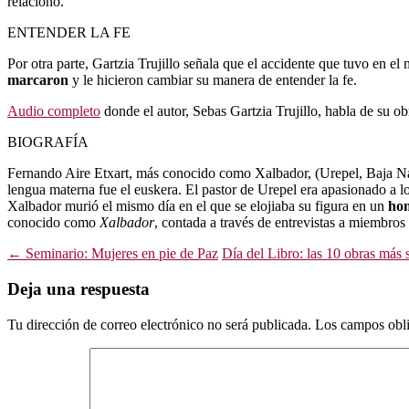
relacionó.
ENTENDER LA FE
Por otra parte, Gartzia Trujillo señala que el accidente que tuvo en e
marcaron
y le hicieron cambiar su manera de entender la fe.
Audio completo
donde el autor, Sebas Gartzia Trujillo, habla de su obr
BIOGRAFÍA
Fernando Aire Etxart, más conocido como Xalbador, (Urepel, Baja Nava
lengua materna fue el euskera. El pastor de Urepel era apasionado a 
Xalbador murió el mismo día en el que se elojiaba su figura en un
hom
conocido como
Xalbador
, contada a través de entrevistas a miembros
Navegación
←
Seminario: Mujeres en pie de Paz
Día del Libro: las 10 obras más 
de
Deja una respuesta
entradas
Tu dirección de correo electrónico no será publicada.
Los campos obli