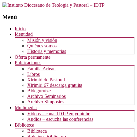
Menú
Saltar
Inicio
al
Identidad
contenido
Misión y visión
Quiénes somos
Historia y memorias
Oferta permanente
Publicaciones
Familia Artean
Libros
Xirimiri de Pastoral
Xirimiri 67 descarga gratuita
Bidegurutze
Archivo Seminarios
Archivo Simposios
Multimedia
Videos – canal IDTP en youtube
Audios – escucha las conferencias
Biblioteca
Biblioteca
Boletines Biblioteca