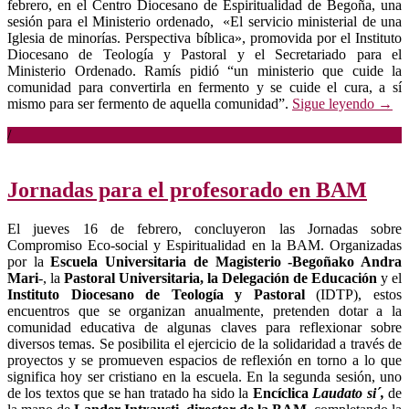
febrero, en el Centro Diocesano de Espiritualidad de Begoña, una
sesión para el Ministerio ordenado, «El servicio ministerial de una
Iglesia de minorías. Perspectiva bíblica», promovida por el Instituto
Diocesano de Teología y Pastoral y el Secretariado para el
Ministerio Ordenado. Ramís pidió “un ministerio que cuide la
comunidad para convertirla en fermento y se cuide el cura, a sí
mismo para ser fermento de aquella comunidad”.
Sigue leyendo
→
/
Jornadas para el profesorado en BAM
El jueves 16 de febrero, concluyeron las Jornadas sobre
Compromiso Eco-social y Espiritualidad en la BAM. Organizadas
por la
Escuela Universitaria de Magisterio -Begoñako Andra
Mari
-, la
Pastoral Universitaria, la Delegación de Educación
y el
Instituto Diocesano de Teología y Pastoral
(IDTP), estos
encuentros que se organizan anualmente, pretenden dotar a la
comunidad educativa de algunas claves para reflexionar sobre
diversos temas. Se posibilita el ejercicio de la solidaridad a través de
proyectos y se promueven espacios de reflexión en torno a lo que
significa hoy ser cristiano en la escuela. En la segunda sesión, uno
de los textos que se han tratado ha sido la
Encíclica
Laudato si´,
de