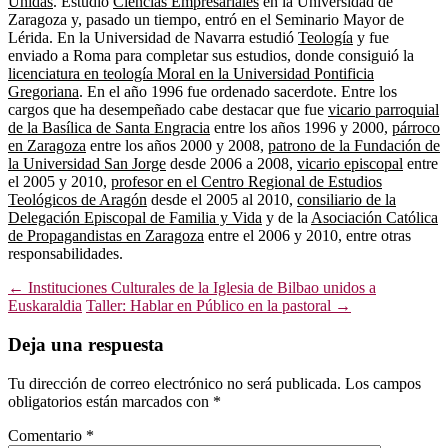
Unidas
. Estudió
Ciencias Empresariales
en la Universidad de
Zaragoza y, pasado un tiempo, entró en el Seminario Mayor de
Lérida. En la Universidad de Navarra estudió
Teología
y fue
enviado a Roma para completar sus estudios, donde consiguió la
licenciatura en teología Moral en la Universidad Pontificia
Gregoriana
. En el año 1996 fue ordenado sacerdote. Entre los
cargos que ha desempeñado cabe destacar que fue
vicario parroquial
de la Basílica de Santa Engracia
entre los años 1996 y 2000,
párroco
en Zaragoza
entre los años 2000 y 2008,
patrono de la Fundación de
la Universidad San Jorge
desde 2006 a 2008,
vicario episcopal
entre
el 2005 y 2010,
profesor en el Centro Regional de Estudios
Teológicos de Aragón
desde el 2005 al 2010,
consiliario de la
Delegación Episcopal de Familia y Vida
y de la
Asociación Católica
de Propagandistas en Zaragoza
entre el 2006 y 2010, entre otras
responsabilidades.
Navegación
←
Instituciones Culturales de la Iglesia de Bilbao unidos a
Euskaraldia
Taller: Hablar en Público en la pastoral
→
de
entradas
Deja una respuesta
Tu dirección de correo electrónico no será publicada.
Los campos
obligatorios están marcados con
*
Comentario
*