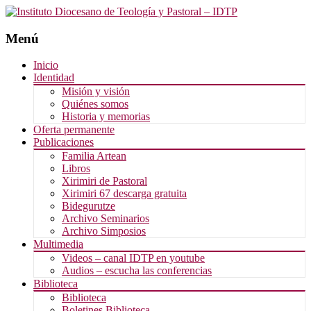
Menú
Saltar
Inicio
al
Identidad
contenido
Misión y visión
Quiénes somos
Historia y memorias
Oferta permanente
Publicaciones
Familia Artean
Libros
Xirimiri de Pastoral
Xirimiri 67 descarga gratuita
Bidegurutze
Archivo Seminarios
Archivo Simposios
Multimedia
Videos – canal IDTP en youtube
Audios – escucha las conferencias
Biblioteca
Biblioteca
Boletines Biblioteca