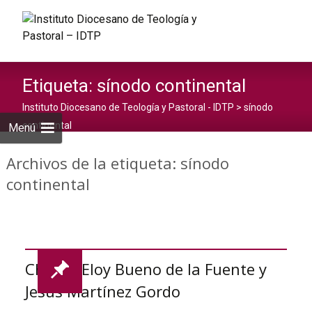
Saltar
al
Buscar:
contenid
Etiqueta:
sínodo continental
Instituto Diocesano de Teología y Pastoral - IDTP
>
sínodo
continental
Menú
Archivos de la etiqueta: sínodo
continental
Charla: Eloy Bueno de la Fuente y
Jesús Martínez Gordo