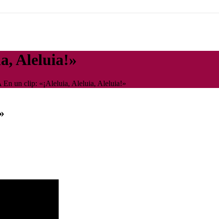
a, Aleluia!»
 En un clip: «¡Aleluia, Aleluia, Aleluia!»
»