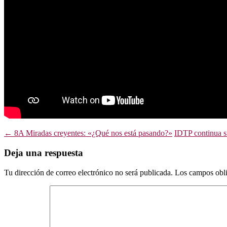
Navegación
←
8A Miradas creyentes: «¿Qué nos está pasando?»
IDTP continua s
de
Deja una respuesta
entradas
Tu dirección de correo electrónico no será publicada.
Los campos obli