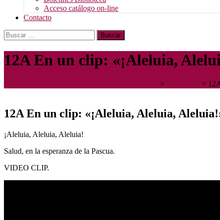
Acceso catálogo on-line
Contacto
Buscar:
12A En un clip: «¡Aleluia, Alelui
Instituto Diocesano de Teología y Pastoral - IDTP
>
Formación
>
12A
12A En un clip: «¡Aleluia, Aleluia, Aleluia!
¡Aleluia, Aleluia, Aleluia!
Salud, en la esperanza de la Pascua.
VIDEO CLIP.