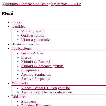
Menú
Saltar
Inicio
al
Identidad
contenido
Misión y visión
Quiénes somos
Historia y memorias
Oferta permanente
Publicaciones
Familia Artean
Libros
Xirimiri de Pastoral
Xirimiri 67 descarga gratuita
Bidegurutze
Archivo Seminarios
Archivo Simposios
Multimedia
Videos – canal IDTP en youtube
Audios – escucha las conferencias
Biblioteca
Biblioteca
Boletines Biblioteca