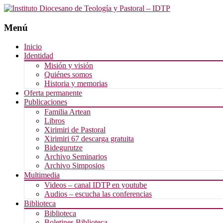
Menú
Saltar
Inicio
al
Identidad
contenido
Misión y visión
Quiénes somos
Historia y memorias
Oferta permanente
Publicaciones
Familia Artean
Libros
Xirimiri de Pastoral
Xirimiri 67 descarga gratuita
Bidegurutze
Archivo Seminarios
Archivo Simposios
Multimedia
Videos – canal IDTP en youtube
Audios – escucha las conferencias
Biblioteca
Biblioteca
Boletines Biblioteca