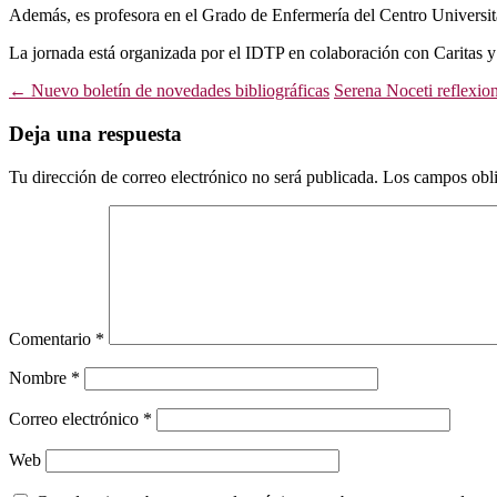
Además, es profesora en el Grado de Enfermería del Centro Universitar
La jornada está organizada por el IDTP en colaboración con Caritas y 
Navegación
←
Nuevo boletín de novedades bibliográficas
Serena Noceti reflexio
de
Deja una respuesta
entradas
Tu dirección de correo electrónico no será publicada.
Los campos obli
Comentario
*
Nombre
*
Correo electrónico
*
Web