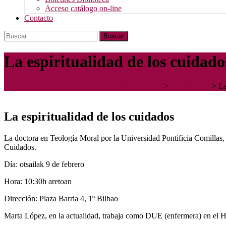
Acceso catálogo on-line
Contacto
Buscar:
La espiritualidad de los cuidado
Instituto Diocesano de Teología y Pastoral - IDTP
>
Conferencia
>
La
La espiritualidad de los cuidados
La doctora en Teología Moral por la Universidad Pontificia Comillas,
Cuidados.
Día: otsailak 9 de febrero
Hora: 10:30h aretoan
Dirección: Plaza Barria 4, 1º Bilbao
Marta López, en la actualidad, trabaja como DUE (enfermera) en el H