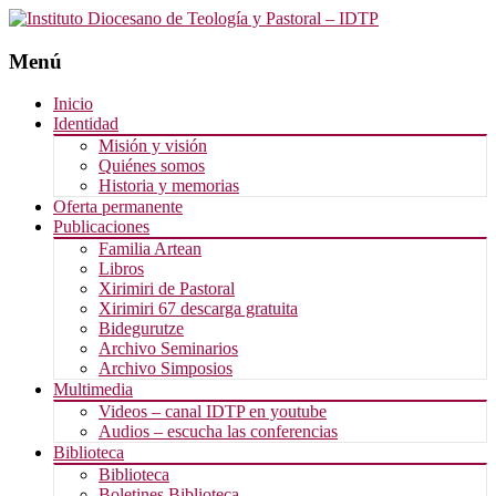
Menú
Saltar
Inicio
al
Identidad
contenido
Misión y visión
Quiénes somos
Historia y memorias
Oferta permanente
Publicaciones
Familia Artean
Libros
Xirimiri de Pastoral
Xirimiri 67 descarga gratuita
Bidegurutze
Archivo Seminarios
Archivo Simposios
Multimedia
Videos – canal IDTP en youtube
Audios – escucha las conferencias
Biblioteca
Biblioteca
Boletines Biblioteca